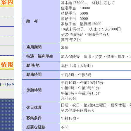
基本給175000～ 経験に応じて
住宅手当 10000
精勤手当 5000
通勤手当 5000
給 与
家族手当 配偶者15000
18歳未満の子、3人まで１人7000円
その他職務給・役職手当有り
賞与 年２回
雇用期間
常雇
待遇・福利厚生
加入保険等 雇用・労災・健康・厚生・
勤 務 地
本社工場（大治町）
勤務時間
午前8時～午後5時
午前10時～午前10時15分
・Q&A
午後0時～午後0時50分
休憩時間
午後3時～午後3時15分
合計80分
日曜・祝日・第2第4土曜日・夏季休暇・
休日休暇
その他慶弔休暇有り
募集条件
年齢18歳～
必要な経験
不問