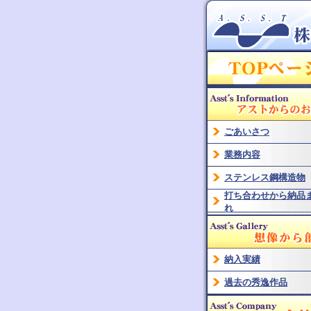
ごあいさつ
業務内容
ステンレス鋼構造物
打ち合わせから納品
れ
納入実績
過去の秀逸作品