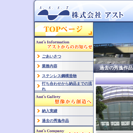
ごあいさつ
業務内容
過去の秀逸作品
ステンレス鋼構造物
打ち合わせから納品までの流
れ
納入実績
過去の秀逸作品